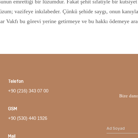
nun emrettiği bir lüzumdur. Fakat şehit sıfatiyle bir kutsiye
u lüzum; vazifeye inkılabeder. Çünkü şehide saygı, onun kanıyl
İmar Vakfı bu görevi yerine getirmeye ve bu hakkı ödemeye ar
Telefon
+90 (216) 343 07 00
Bize danı
GSM
+90 (530) 440 1926
Ad Soyad
Mail