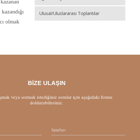
t kazanan
a kazandığı
Ulusal/Uluslararası Toplantılar
acı olmak
BİZE ULAŞIN
şmak veya sormak istediğiniz sorular için aşağıdaki formu
doldurabilirsiniz.
Telefon